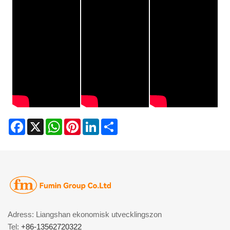
Facebook
X
WhatsApp
Pinterest
LinkedIn
Share
Adress: Liangshan ekonomisk utvecklingszon
Tel:
+86-13562720322